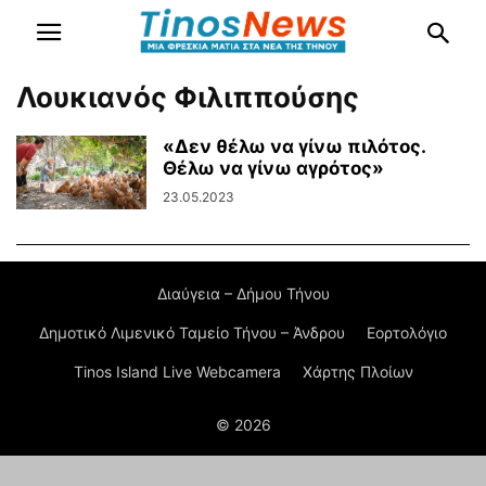
Λουκιανός Φιλιππούσης
«Δεν θέλω να γίνω πιλότος.
Θέλω να γίνω αγρότος»
23.05.2023
Διαύγεια – Δήμου Τήνου
Δημοτικό Λιμενικό Ταμείο Τήνου – Άνδρου
Εορτολόγιο
Tinos Island Live Webcamera
Χάρτης Πλοίων
© 2026