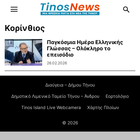
Κορίνθιος
Παγκόσμια Ημέρα Ελληνικής
Γλώσσας – Ολόκληρο το
επεισόδιο
26.02.2026
Διαύγεια – Δήμου Τήνου
Δημοτικό Λιμενικό Ταμείο Τήνου – Άνδρου
Εορτολόγιο
Tinos Island Live Webcamera
Χάρτης Πλοίων
© 2026