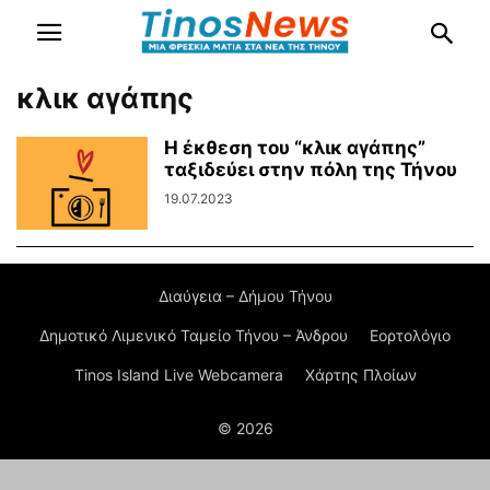
κλικ αγάπης
Η έκθεση του “κλικ αγάπης”
ταξιδεύει στην πόλη της Τήνου
19.07.2023
Διαύγεια – Δήμου Τήνου
Δημοτικό Λιμενικό Ταμείο Τήνου – Άνδρου
Εορτολόγιο
Tinos Island Live Webcamera
Χάρτης Πλοίων
© 2026