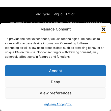
Διαύγεια – Δήμου Τήνου
Δημοτικό Λιμενικό Ταμείο Τήνου – Άνδρου
Εορτολόγιο
Manage Consent
Tinos Island Live Webcamera
Χάρτης Πλοίων
To provide the best experiences, we use technologies like cookies to
store and/or access device information. Consenting to these
© 2026
technologies will allow us to process data such as browsing behavior or
unique IDs on this site. Not consenting or withdrawing consent, may
adversely affect certain features and functions.
Accept
Deny
View preferences
Δήλωση Απορρήτου