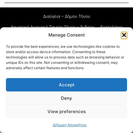
Διαύγεια – Δήμου Τήνου
Δημοτικό Λιμενικό Ταμείο Τήνου – Άνδρου
Εορτολόγιο
Manage Consent
Tinos Island Live Webcamera
Χάρτης Πλοίων
To provide the best experiences, we use technologies like cookies to
store and/or access device information. Consenting to these
© 2026
technologies will allow us to process data such as browsing behavior or
unique IDs on this site. Not consenting or withdrawing consent, may
adversely affect certain features and functions.
Accept
Deny
View preferences
Δήλωση Απορρήτου