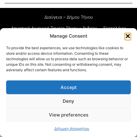
Διαύγεια – Δήμου Τήνου
Δημοτικό Λιμενικό Ταμείο Τήνου – Άνδρου
Εορτολόγιο
Manage Consent
Tinos Island Live Webcamera
Χάρτης Πλοίων
To provide the best experiences, we use technologies like cookies to
store and/or access device information. Consenting to these
© 2026
technologies will allow us to process data such as browsing behavior or
unique IDs on this site. Not consenting or withdrawing consent, may
adversely affect certain features and functions.
Accept
Deny
View preferences
Δήλωση Απορρήτου