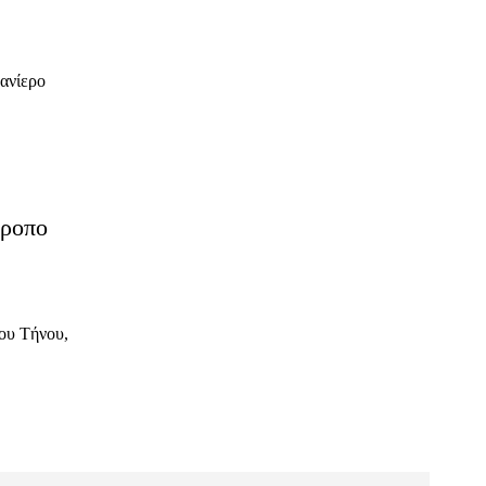
ανίερο
τροπο
ου Τήνου,