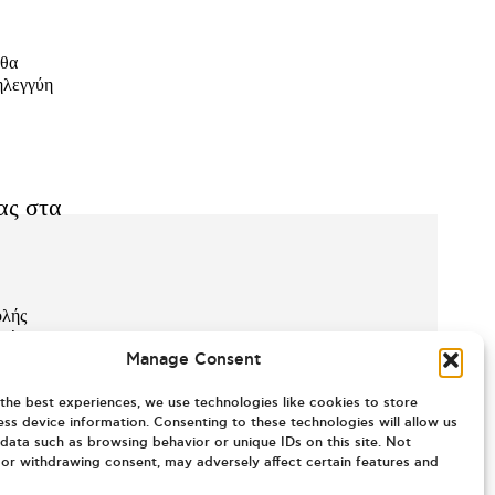
 θα
ηλεγγύη
ας στα
ολής
πρώτης
Manage Consent
the best experiences, we use technologies like cookies to store
ss device information. Consenting to these technologies will allow us
data such as browsing behavior or unique IDs on this site. Not
or withdrawing consent, may adversely affect certain features and