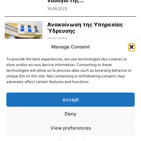
ναυάγιο της...
16.06.2023
Ανακοίνωση της Υπηρεσίας
Ύδρευσης
19.05.2023
Manage Consent
To provide the best experiences, we use technologies like cookies to
Προσωρινά τηλέφωνα στο Κ.Ε.Π.
store and/or access device information. Consenting to these
και στο Γ.Ε.Φ. Δήμου Τήνου
technologies will allow us to process data such as browsing behavior or
16.05.2023
unique IDs on this site. Not consenting or withdrawing consent, may
adversely affect certain features and functions.
Accept
Διαύγεια – Δήμου Τήνου
Deny
Δημοτικό Λιμενικό Ταμείο Τήνου – Άνδρου
Εορτολόγιο
Tinos Island Live Webcamera
Χάρτης Πλοίων
View preferences