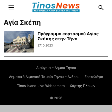
Αγία Σκέπη
Πρόγραμμα εορτασμού Αγίας
Σκέπης στην Τήνο
27.10.2023
Διαύγεια – Δήμου Τήνου
Δημοτικό Λιμενικό Ταμείο Τήνου – Άνδρου
Εορτολόγιο
Tinos Island Live Webcamera
Χάρτης Πλοίων
© 2026