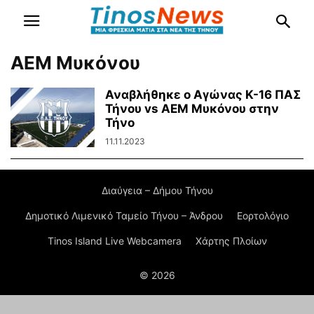
ΑΕΜ Μυκόνου
Αναβλήθηκε ο Αγώνας Κ-16 ΠΑΣ
Τήνου vs ΑΕΜ Μυκόνου στην
Τήνο
11.11.2023
Διαύγεια – Δήμου Τήνου
Δημοτικό Λιμενικό Ταμείο Τήνου – Άνδρου
Εορτολόγιο
Tinos Island Live Webcamera
Χάρτης Πλοίων
© 2026