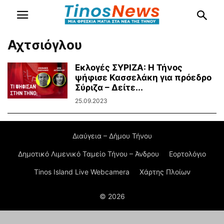
Αχτσιόγλου
Εκλογές ΣΥΡΙΖΑ: Η Τήνος
ψήφισε Κασσελάκη για πρόεδρο
Σύριζα – Δείτε...
25.09.2023
Διαύγεια – Δήμου Τήνου
Δημοτικό Λιμενικό Ταμείο Τήνου – Άνδρου
Εορτολόγιο
Tinos Island Live Webcamera
Χάρτης Πλοίων
© 2026