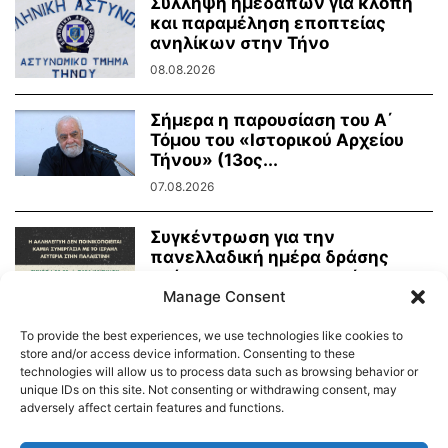
Σύλληψη ημεδαπών για κλοπή
και παραμέληση εποπτείας
ανηλίκων στην Τήνο
08.08.2026
Σήμερα η παρουσίαση του Α΄
Τόμου του «Ιστορικού Αρχείου
Τήνου» (13ος...
07.08.2026
Συγκέντρωση για την
πανελλαδική ημέρα δράσης
ενάντια στην γενοκτονία στην
Παλαιστίνη
Manage Consent
07.08.2026
To provide the best experiences, we use technologies like cookies to
store and/or access device information. Consenting to these
technologies will allow us to process data such as browsing behavior or
unique IDs on this site. Not consenting or withdrawing consent, may
adversely affect certain features and functions.
Διαύγεια – Δήμου Τήνου